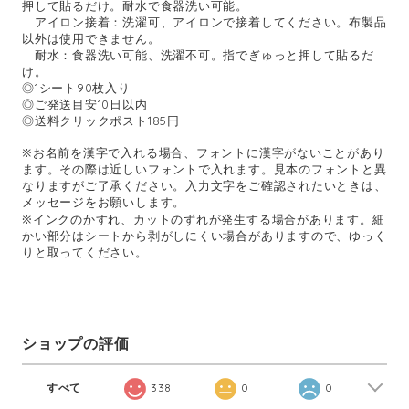
押して貼るだけ。耐水で食器洗い可能。
アイロン接着：洗濯可、アイロンで接着してください。布製品
以外は使用できません。
耐水：食器洗い可能、洗濯不可。指でぎゅっと押して貼るだ
け。
◎1シート90枚入り
◎ご発送目安10日以内
◎送料クリックポスト185円
※お名前を漢字で入れる場合、フォントに漢字がないことがあり
ます。その際は近しいフォントで入れます。見本のフォントと異
なりますがご了承ください。入力文字をご確認されたいときは、
メッセージをお願いします。
※インクのかすれ、カットのずれが発生する場合があります。細
かい部分はシートから剥がしにくい場合がありますので、ゆっく
りと取ってください。
ショップの評価
すべて
338
0
0