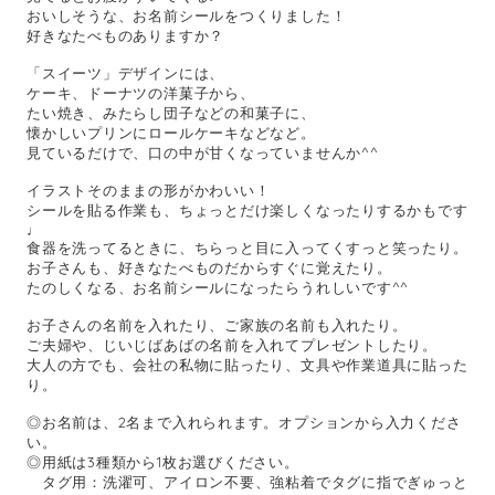
おいしそうな、お名前シールをつくりました！
好きなたべものありますか？
「スイーツ」デザインには、
ケーキ、ドーナツの洋菓子から、
たい焼き、みたらし団子などの和菓子に、
懐かしいプリンにロールケーキなどなど。
見ているだけで、口の中が甘くなっていませんか^^
イラストそのままの形がかわいい！
シールを貼る作業も、ちょっとだけ楽しくなったりするかもです
♩
食器を洗ってるときに、ちらっと目に入ってくすっと笑ったり。
お子さんも、好きなたべものだからすぐに覚えたり。
たのしくなる、お名前シールになったらうれしいです^^
お子さんの名前を入れたり、ご家族の名前も入れたり。
ご夫婦や、じいじばあばの名前を入れてプレゼントしたり。
大人の方でも、会社の私物に貼ったり、文具や作業道具に貼った
り。
◎お名前は、2名まで入れられます。オプションから入力くださ
い。
◎用紙は3種類から1枚お選びください。
タグ用：洗濯可、アイロン不要、強粘着でタグに指でぎゅっと