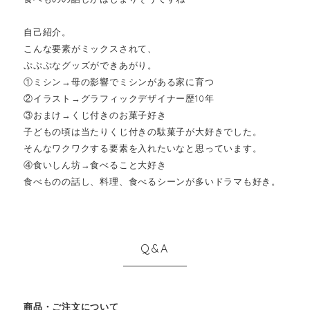
自己紹介。
こんな要素がミックスされて、
ぷぷぷなグッズができあがり。
①ミシン→母の影響でミシンがある家に育つ
②イラスト→グラフィックデザイナー歴10年
③おまけ→くじ付きのお菓子好き
子どもの頃は当たりくじ付きの駄菓子が大好きでした。
そんなワクワクする要素を入れたいなと思っています。
④食いしん坊→食べること大好き
食べものの話し、料理、食べるシーンが多いドラマも好き。
Q&A
商品・ご注文について